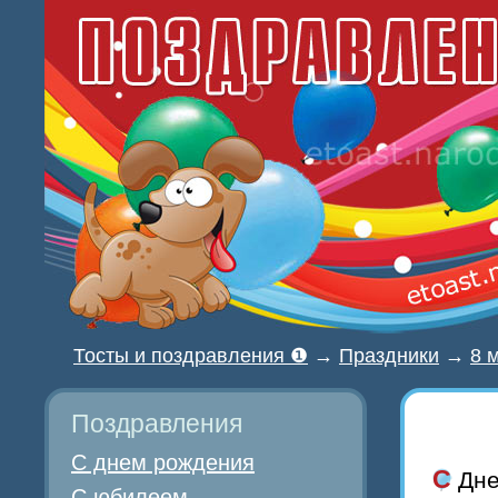
Тосты и поздравления ❶
→
Праздники
→
8 
Поздравления
С днем рождения
С Дн
С юбилеем