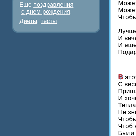
Может
Еще
поздравления
Может
с днем рождения
.
Чтобы
Диеты
,
тесты
Лучше
И веч
И еще
Подар
В эт
С вес
Пришл
И хоч
Тепла
Не зн
Чтобы
Чтоб 
Были 