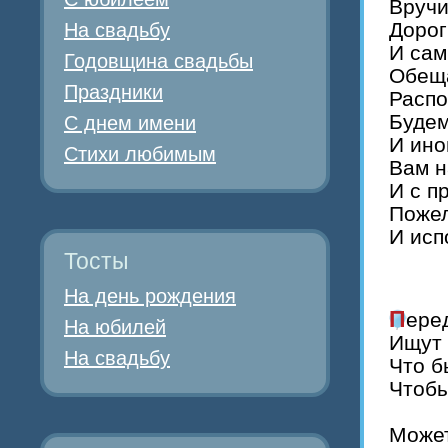
Вручи
Дорог
На свадьбу
И са
Годовщина свадьбы
Обеща
Праздники
Распо
Будем
С днем имени
И ино
Стихи любимым
Вам н
И с п
Пожел
И исп
Тосты
На день рождения
Пер
На юбилей
Ищут 
На свадьбу
Что б
Чтобы
Может