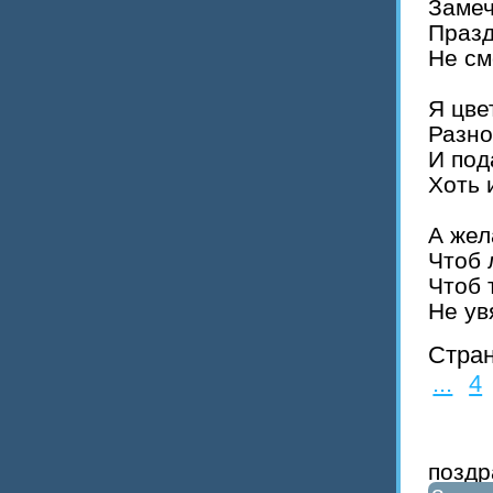
Замеч
Празд
Не см
Я цве
Разно
И под
Хоть 
А жел
Чтоб 
Чтоб 
Не ув
Стра
...
4
поздр