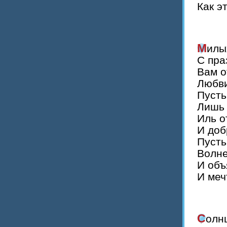
Как э
Мил
С пра
Вам о
Любви
Пусть
Лишь 
Иль о
И доб
Пусть
Волне
И объ
И меч
Солн