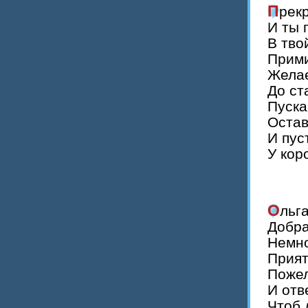
Прек
И ты 
В тво
Прими
Желае
До ст
Пуска
Остав
И пус
У кор
Оль
Добра
Немно
Прият
Пожел
И отв
Чтоб 