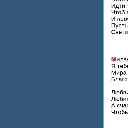
Идти 
Чтоб 
И про
Пусть
Свети
Мил
Я теб
Мира 
Благо
Любви
Любим
А сча
Чтобы