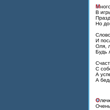
Мног
В игр
Празд
Но до
Слово
И пос
Оля, 
Будь 
Счаст
С соб
А усп
А бед
Олеч
Очень