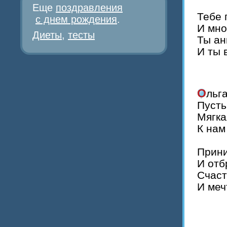
Еще
поздравления
Тебе 
с днем рождения
.
И мно
Диеты
,
тесты
Ты ан
И ты 
Оль
Пусть
Мягка
К нам
Прини
И отб
Счаст
И меч