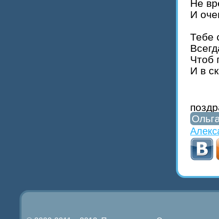
Не вр
И оче
Тебе 
Всегд
Чтоб 
И в с
поздр
Ольг
Алекс