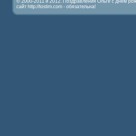
© 2000-2011 и 2012. Поздравления Ольге с днем ро
сайт http://tostim.com - обязательна!