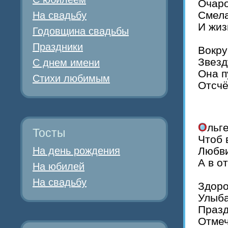
Очаро
Смела
На свадьбу
И жиз
Годовщина свадьбы
Праздники
Вокру
Звезд
С днем имени
Она п
Стихи любимым
Отсчё
Оль
Тосты
Чтоб 
На день рождения
Любви
А в о
На юбилей
На свадьбу
Здоро
Улыба
Празд
Отмеч