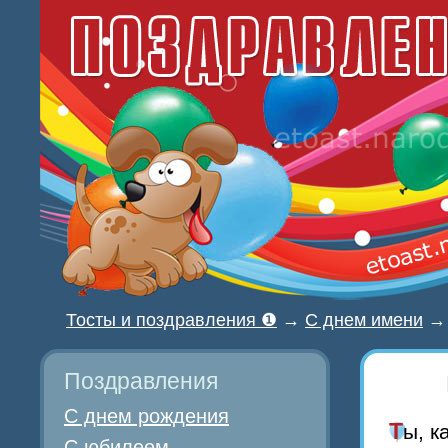
Тосты и поздравления ❶
→
С днем имени
Поздравления
С днем рождения
Ты, 
С юбилеем