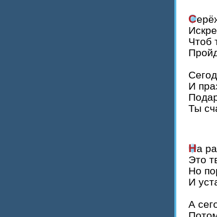
Сер
Искре
Чтоб 
Пройд
Сегод
И пра
Подар
Ты сч
На 
Это т
Но по
И уст
А сег
Потом