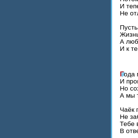
И теп
Не от
Пусть
Жизнь
А люб
И к т
Года
И про
Но со
А мы 
Чаёк 
Не за
Тебе 
В отв