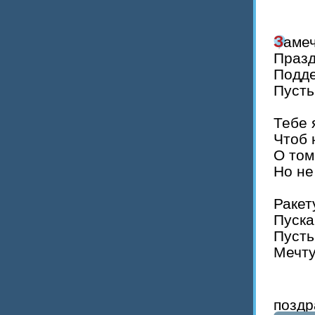
Заме
Празд
Подде
Пусть
Тебе 
Чтоб 
О том
Но не
Ракет
Пуска
Пусть
Мечту
поздр