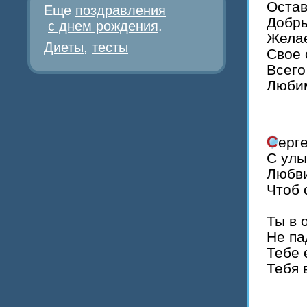
Остав
Еще
поздравления
Добры
с днем рождения
.
Желае
Диеты
,
тесты
Свое 
Всего
Люби
Серг
С улы
Любви
Чтоб 
Ты в 
Не па
Тебе 
Тебя 