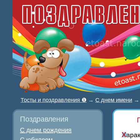
Тосты и поздравления ❶
→
С днем имени
Поздравления
С днем рождения
Хара
С юбилеем