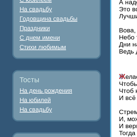
А над
Это в
На свадьбу
Лучши
Годовщина свадьбы
Праздники
Вова,
Небо 
С днем имени
Дни н
Стихи любимым
Ведь 
Жел
Тосты
Чтобы
На день рождения
Чтоб 
И всё
На юбилей
На свадьбу
Стрем
И, мо
И вер
Тогда