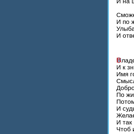
И на 
Сможе
И по 
Улыба
И отв
Влад
И к з
Имя г
Смысл
Добро
По жи
Потом
И суд
Желае
И так
Чтоб 