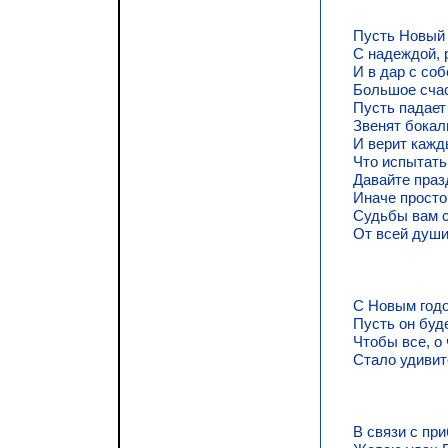
Пусть Hовый 
С надеждой, 
И в дар с со
Большое счас
Пусть падает 
Звенят бокал
И верит кажд
Что испытать
Давайте праз
Иначе просто
Судьбы вам с
От всей души
С Hовым годо
Пусть он буд
Чтобы все, о
Стало удивит
В связи с пр