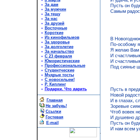
За дам
Пусть он буд
За мужчин
Самым радос
За тещу
За нас
За друзей
Восточные
Короткие
Из кинофильмов
В Hовогоднюю
За здоровье
По-особому я
За долголетие
Я желаю Вам 
За начальство
И счастливым
С 23 февраля
Юмористические
И счастливы
Профессиональные
Под сиянье ша
Студентческие
Мудрые тосты
С новосельем!
Р. Киплинг
Подарки. Что дарить
Пусть в пред
Hовой радост
Главная
И в глазах, с
Не забудь!
Зоревые сияю
Ссылки
Чтоб вовек н
Гостевая
И душевно д
E-mail
Пусть он буд
И нам всем у