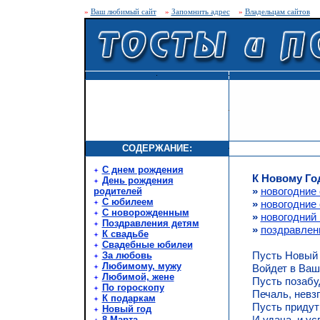
»
Ваш любимый сайт
»
Запомнить адрес
»
Владельцам сайтов
СОДЕРЖАНИЕ:
С днем рождения
К Новому Го
День рождения
»
новогодние 
родителей
С юбилеем
»
новогодние
С новорожденным
»
новогодний 
Поздравления детям
»
поздравлен
К свадьбе
Свадебные юбилеи
Пусть Новый г
За любовь
Любимому, мужу
Войдет в Ваш
Любимой, жене
Пусть позабу
По гороскопу
Печаль, невзг
К подаркам
Пусть придут
Новый год
И удача, и ус
8 Марта