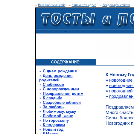
»
Ваш любимый сайт
»
Запомнить адрес
»
Владельцам сайтов
СОДЕРЖАНИЕ:
С днем рождения
К Новому Го
День рождения
»
новогодние 
родителей
С юбилеем
»
новогодние
С новорожденным
»
новогодний 
Поздравления детям
»
поздравлен
К свадьбе
Свадебные юбилеи
Поздравляем,
За любовь
Любимому, мужу
Много счасть
Любимой, жене
Силы, бодрос
По гороскопу
Новогодних п
К подаркам
Новый год
8 Марта