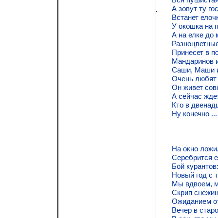
А зовут ту гос
Встанет елочк
У окошка на п
А на елке до
Разноцветные 
Принесет в п
Мандаринов и
Саши, Маши 
Очень любят 
Он живет сов
А сейчас ждет
Кто в двенад
Ну конечно ..
На окно ложи
Серебрится е
Бой курантов:
Новый год с 
Мы вдвоем, м
Скрип снежин
Ожиданием о
Вечер в стар